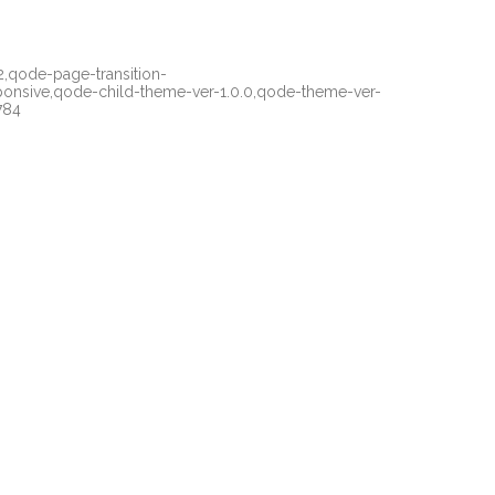
2,qode-page-transition-
ponsive,qode-child-theme-ver-1.0.0,qode-theme-ver-
784