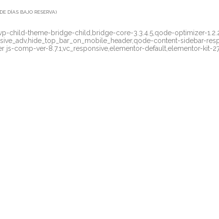
DE DÍAS BAJO RESERVA)
p-child-theme-bridge-child,bridge-core-3.3.4.5,qode-optimizer-1.2.
nsive_adv,hide_top_bar_on_mobile_header,qode-content-sidebar-res
js-comp-ver-8.7.1,vc_responsive,elementor-default,elementor-kit-2