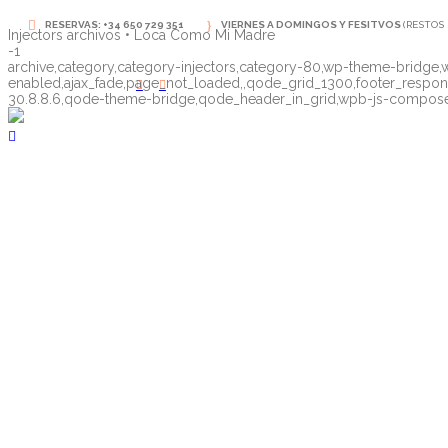
RESERVAS: +34 650 729 351
VIERNES A DOMINGOS Y FESITVOS
(RESTOS 
Injectors archivos • Loca Como Mi Madre
-1
archive,category,category-injectors,category-80,wp-theme-bridge,w
enabled,ajax_fade,page_not_loaded,,qode_grid_1300,footer_respo
NUESTRAS REDES
30.8.8.6,qode-theme-bridge,qode_header_in_grid,wpb-js-composer 
Injectors