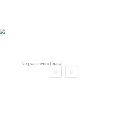
0X0C419EE3 TAG
No posts were found.